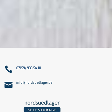

07159/ 933 54 10
info@nordsuedlager.de
